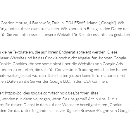
Gordon House, 4 Barrow St, Dublin, D04 E5W5, Irland („Google“). Wir
n Angebote aufmerksam zu machen. Wir können in Bezug zu den Daten der
 Sie von Interesse ist, unsere Website für Sie interessanter zu gestalten
 kleine Textdateien, die auf Ihrem Endgerät abgelegt werden. Diese
 dieser Website und ist das Cookie noch nicht abgelaufen, können Google
s Cookie. Cookies können somit nicht über die Websites von Google Ads-
nden zu erstellen, die sich für Conversion- Tracking entschieden haben.
te weitergeleitet wurden. Sie erhalten jedoch keine Informationen, mit
enen Daten an die Server der Google LLC. in den USA kommen.
https://policies.google.com/technologies/partner-sites
erden nur dann vollzogen, wenn Sie uns gemäß Art. 6 Abs. 1 lit. a
dem Sie diesen Dienst in dem auf der Webseite bereitgestellten „Cookie-
ndem Sie das unter folgendem Link verfügbare Browser-Plug-in von Google