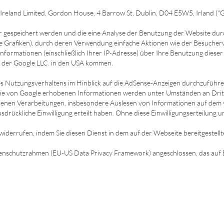
reland Limited, Gordon House, 4 Barrow St, Dublin, D04 E5W5, Irland ("G
er gespeichert werden und die eine Analyse der Benutzung der Website du
e Grafiken), durch deren Verwendung einfache Aktionen wie der Besucher
ormationen (einschließlich Ihrer IP-Adresse) über Ihre Benutzung dieser
er der Google LLC. in den USA kommen.
res Nutzungsverhaltens im Hinblick auf die AdSense-Anzeigen durchzufüh
e von Google erhobenen Informationen werden unter Umständen an Dritte ü
riebenen Verarbeitungen, insbesondere Auslesen von Informationen auf 
usdrückliche Einwilligung erteilt haben. Ohne diese Einwilligungserteilung
t widerrufen, indem Sie diesen Dienst in dem auf der Webseite bereitgestel
enschutzrahmen (EU-US Data Privacy Framework) angeschlossen, das auf 