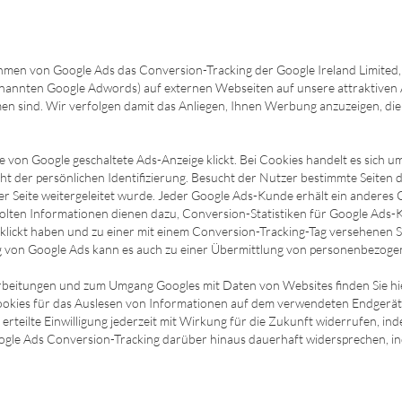
en von Google Ads das Conversion-Tracking der Google Ireland Limited, 
enannten Google Adwords) auf externen Webseiten auf unsere attraktive
ind. Wir verfolgen damit das Anliegen, Ihnen Werbung anzuzeigen, die für
 von Google geschaltete Ads-Anzeige klickt. Bei Cookies handelt es sich um
icht der persönlichen Identifizierung. Besucht der Nutzer bestimmte Seiten
eser Seite weitergeleitet wurde. Jeder Google Ads-Kunde erhält ein andere
lten Informationen dienen dazu, Conversion-Statistiken für Google Ads-Ku
lickt haben und zu einer mit einem Conversion-Tracking-Tag versehenen Sei
ung von Google Ads kann es auch zu einer Übermittlung von personenbezog
eitungen und zum Umgang Googles mit Daten von Websites finden Sie hier: 
kies für das Auslesen von Informationen auf dem verwendeten Endgerät, w
erteilte Einwilligung jederzeit mit Wirkung für die Zukunft widerrufen, in
ogle Ads Conversion-Tracking darüber hinaus dauerhaft widersprechen, i