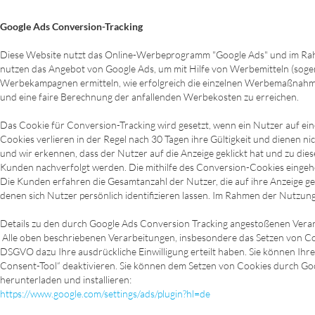
Google Ads Conversion-Tracking
Diese Website nutzt das Online-Werbeprogramm "Google Ads" und im Rahm
nutzen das Angebot von Google Ads, um mit Hilfe von Werbemitteln (sog
Werbekampagnen ermitteln, wie erfolgreich die einzelnen Werbemaßnahmen s
und eine faire Berechnung der anfallenden Werbekosten zu erreichen.
Das Cookie für Conversion-Tracking wird gesetzt, wenn ein Nutzer auf eine
Cookies verlieren in der Regel nach 30 Tagen ihre Gültigkeit und dienen n
und wir erkennen, dass der Nutzer auf die Anzeige geklickt hat und zu di
Kunden nachverfolgt werden. Die mithilfe des Conversion-Cookies eingeho
Die Kunden erfahren die Gesamtanzahl der Nutzer, die auf ihre Anzeige gek
denen sich Nutzer persönlich identifizieren lassen. Im Rahmen der Nutz
Details zu den durch Google Ads Conversion Tracking angestoßenen Verarb
Alle oben beschriebenen Verarbeitungen, insbesondere das Setzen von Coo
DSGVO dazu Ihre ausdrückliche Einwilligung erteilt haben. Sie können Ihre 
Consent-Tool“ deaktivieren. Sie können dem Setzen von Cookies durch Go
herunterladen und installieren:
https://www.google.com/settings/ads/plugin?hl=de