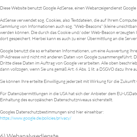
Diese Website benutzt Google AdSense, einen Webanzeigendienst Google I
AdSense verwendet sog. Cookies, also Textdateien, die auf Ihrem Comput
Sammlung von Informationen auch sog. "Web-Beacons" (kleine unsichtbar
werden können. Die durch das Cookie und/ oder Web-Beacon erzeugten Inf
dort gespeichert. Hierbei kann es auch zu einer Übermittlung an die Serv
Google benutzt die so erhaltenen Informationen, um eine Auswertung Ih
IP-Adresse wird nicht mit anderen Daten von Google zusammengeführt. Di
Dritte diese Daten im Auftrag von Google verarbeiten. Alle oben besch
dann vollzogen, wenn Sie uns gemäß Art. 6 Abs. 1 lit. a DSGVO dazu Ihre a
Sie können Ihre erteilte Einwilligung jederzeit mit Wirkung für die Zukunf
Für Datenübermittlungen in die USA hat sich der Anbieter dem EU-USDat
Einhaltung des europäischen Datenschutzniveaus sicherstellt.
Googles Datenschutzbestimmungen sind hier einsehbar:
https://www.google.de/policies/privacy/
6) Webanalysedienste