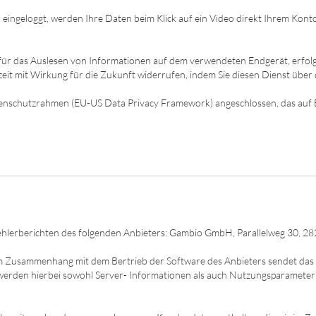
 eingeloggt, werden Ihre Daten beim Klick auf ein Video direkt Ihrem Ko
r das Auslesen von Informationen auf dem verwendeten Endgerät, erfolgen 
derzeit mit Wirkung für die Zukunft widerrufen, indem Sie diesen Dienst übe
enschutzrahmen (EU-US Data Privacy Framework) angeschlossen, das auf 
Fehlerberichten des folgenden Anbieters: Gambio GmbH, Parallelweg 30, 
im Zusammenhang mit dem Bertrieb der Software des Anbieters sendet das 
 werden hierbei sowohl Server- Informationen als auch Nutzungsparameter w