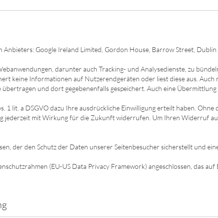
 Anbieters: Google Ireland Limited, Gordon House, Barrow Street, Dublin 4
Webanwendungen, darunter auch Tracking- und Analysedienste, zu bündeln 
rt keine Informationen auf Nutzerendgeräten oder liest diese aus. Auch n
übertragen und dort gegebenenfalls gespeichert. Auch eine Übermittlung a
 1 lit. a DSGVO dazu Ihre ausdrückliche Einwilligung erteilt haben. Ohne d
ng jederzeit mit Wirkung für die Zukunft widerrufen. Um Ihren Widerruf au
en, der den Schutz der Daten unserer Seitenbesucher sicherstellt und ein
enschutzrahmen (EU-US Data Privacy Framework) angeschlossen, das auf 
ng