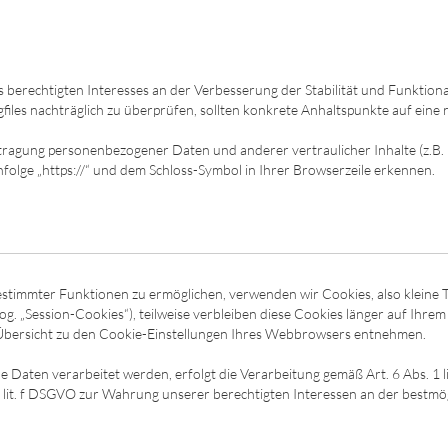
res berechtigten Interesses an der Verbesserung der Stabilität und Funkti
Logfiles nachträglich zu überprüfen, sollten konkrete Anhaltspunkte auf ein
ragung personenbezogener Daten und anderer vertraulicher Inhalte (z.B. 
folge „https://“ und dem Schloss-Symbol in Ihrer Browserzeile erkennen.
stimmter Funktionen zu ermöglichen, verwenden wir Cookies, also kleine T
g. „Session-Cookies“), teilweise verbleiben diese Cookies länger auf Ihre
er Übersicht zu den Cookie-Einstellungen Ihres Webbrowsers entnehmen.
 Daten verarbeitet werden, erfolgt die Verarbeitung gemäß Art. 6 Abs. 1
s. 1 lit. f DSGVO zur Wahrung unserer berechtigten Interessen an der best