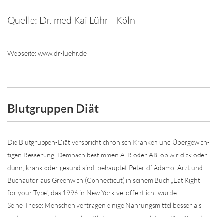
Quelle: Dr. med Kai Lühr - Köln
Web­sei­te: www.dr-​lu­ehr.de
Blutgruppen Diät
Die Blut­grup­pen-​Di­ät ver­spricht chro­nisch Kran­ken und Über­ge­wich­
ti­gen Bes­se­rung. Dem­nach be­stim­men A, B oder AB, ob wir dick oder
dünn, krank oder ge­sund sind, be­haup­tet Peter d´ Adamo, Arzt und
Buch­au­tor aus Green­wich (Con­nec­ti­cut) in sei­nem Buch „Eat Right
for your Type“, das 1996 in New York ver­öf­f­ent­licht wurde.
Seine These: Men­schen ver­tra­gen ei­ni­ge Nah­rungs­mit­tel bes­ser als