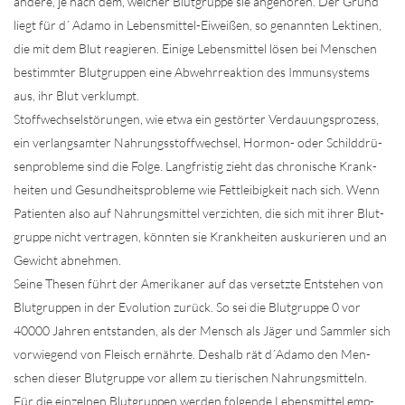
an­de­re, je nach dem, wel­cher Blut­grup­pe sie an­ge­hö­ren. Der Grund
liegt für d´ Adamo in Le­bens­mit­tel-​Ei­wei­ßen, so ge­nann­ten Lek­ti­nen,
die mit dem Blut rea­gie­ren. Ei­ni­ge Le­bens­mit­tel lösen bei Men­schen
be­stimm­ter Blut­grup­pen eine Ab­wehr­re­ak­ti­on des Im­mun­sys­tems
aus, ihr Blut ver­klumpt.
Stoff­wech­sel­stö­run­gen, wie etwa ein ge­stör­ter Ver­dau­ungs­pro­zess,
ein ver­lang­sam­ter Nah­rungs­stoff­wech­sel, Hor­mon-​ oder Schild­drü­
sen­pro­ble­me sind die Folge. Lang­fris­tig zieht das chro­ni­sche Krank­
hei­ten und Ge­sund­heits­pro­ble­me wie Fett­lei­big­keit nach sich. Wenn
Pa­ti­en­ten also auf Nah­rungs­mit­tel ver­zich­ten, die sich mit ihrer Blut­
grup­pe nicht ver­tra­gen, könn­ten sie Krank­hei­ten aus­ku­rie­ren und an
Ge­wicht ab­neh­men.
Seine The­sen führt der Ame­ri­ka­ner auf das ver­setz­te Ent­ste­hen von
Blut­grup­pen in der Evo­lu­ti­on zu­rück. So sei die Blut­grup­pe 0 vor
40000 Jah­ren ent­stan­den, als der Mensch als Jäger und Samm­ler sich
vor­wie­gend von Fleisch er­nähr­te. Des­halb rät d´Adamo den Men­
schen die­ser Blut­grup­pe vor allem zu tie­ri­schen Nah­rungs­mit­teln.
Für die ein­zel­nen Blut­grup­pen wer­den fol­gen­de Le­bens­mit­tel emp­