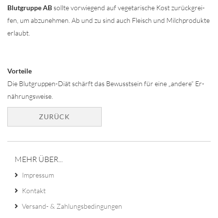
Blut­grup­pe AB
soll­te vor­wie­gend auf ve­ge­ta­ri­sche Kost zu­rück­grei­
fen, um ab­zu­neh­men. Ab und zu sind auch Fleisch und Milch­pro­duk­te
er­laubt.
Vor­tei­le
Die Blut­grup­pen-​Di­ät schärft das Be­wusst­sein für eine „an­de­re“ Er­
näh­rungs­wei­se.
ZURÜCK
MEHR ÜBER...
Impressum
Kontakt
Versand- & Zahlungsbedingungen