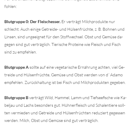
foh­len:
Blut­grup­pe 0: Der Fleisch­es­ser.
Er ver­trägt Milch­pro­duk­te nur
schlecht. Auch ei­ni­ge Ge­trei­de-​ und Hül­sen­früch­te, z. B. Boh­nen und
Lin­sen, sind un­ge­eig­net für den Stoff­wech­sel. Obst und Ge­mü­se da­
ge­gen sind gut ver­träg­lich. Tie­ri­sche Pro­tei­ne wie Fleisch und Fisch
sind zu emp­feh­len.
Blut­grup­pe A
soll­te auf eine ve­ge­ta­ri­sche Er­näh­rung ach­ten, viel Ge­
trei­de und Hül­sen­früch­te, Ge­mü­se und Obst wer­den von d´ Adamo
emp­feh­len. Zu­rück­hal­tung ist bei Fisch und Milch­pro­duk­ten ge­ge­ben.
Blut­grup­pe B
ver­trägt Wild, Ham­mel, Lamm und Tief­see­fi­sche wie Ka­
bel­jau und Lachs be­son­ders gut. Hüh­ner­fleisch und Scha­len­tie­re soll­
ten ver­mie­den und Ge­trei­de und Hül­sen­früch­ten re­du­ziert ge­ges­sen
wer­den. Milch, Obst und Ge­mü­se sind gut ver­träg­lich.