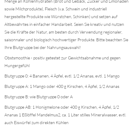
Menge an Kohlenhydraten (Brot und Gebäck, Zucker und Limonaden
sowie Milchprodukte), Fleisch (v.a. Schwein und industriell
hergestellte Produkte wie Würstchen, Schinken) und setzen auf
Altbewährtes in einfacher Handarbeit. Seien Sie kreativ und nutzen
Sie die Kräfte der Natur, am besten durch Verwendung regionaler,
saisonnaler und biologisch hochwertiger Produkte. Bitte beachten Sie
Ihre Blutgruppe bei der Nahrungsauswahl!
Obstsmoothie - positiv getestet zur Gewichtsabnahme und gegen
Hungergefühl
Blutgruppe 0
:
4 Bananen, 4 Äpfel, evtl. 1/2 Ananas, evtl. 1 Mango
Blutgruppe A
:
1 Mango oder 400 g Kirschen, 4 Äpfel, 1/2 Ananas
Blutgruppe B:
wie Blutgruppe 0 oder A
Blutgruppe AB
:
1 Honigmelone oder 400 g Kirschen, 4 Äpfel, 1/2
Ananas 1 Eßlöffel Mandelmus2, ca. 1 Liter stilles Mineralwasser, evtl.
auch Eiswürfel zum direkten Kühlen